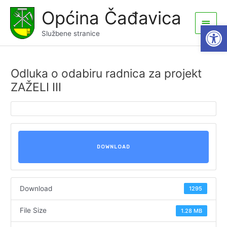
Skip
Općina Čađavica
to
Main
Open
content
Službene stranice
Men
Odluka o odabiru radnica za projekt
ZAŽELI III
DOWNLOAD
Download
1295
File Size
1.28 MB