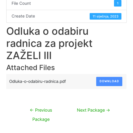
File Count
1
Create Date
11 siječnja, 2023
Odluka o odabiru
radnica za projekt
ZAŽELI III
Attached Files
Odluka-o-odabiru-radnica.pdf
DOWNLOAD
Navigacija
←
Previous
Next Package
→
objava
Package