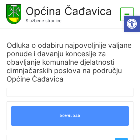
Skip
Općina Čađavica
to
Main
Open
content
Službene stranice
Men
Odluka o odabiru najpovoljnije valjane
ponude i davanju koncesije za
obavljanje komunalne djelatnosti
dimnjačarskih poslova na području
Općine Čađavica
DOWNLOAD