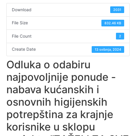
Download
2031
File Size
832.46 KB
File Count
2
Create Date
13 svibnja, 2024
Odluka o odabiru
najpovoljnije ponude -
nabava kućanskih i
osnovnih higijenskih
potrepština za krajnje
korisnike u sklopu