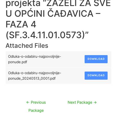
projekta “ZAŽELI ZA SVE
U OPĆINI ČAĐAVICA –
FAZA 4
(SF.3.4.11.01.0573)”
Attached Files
Odluka-o-odabiru-najpovoljnije-
DOWNLOAD
ponude.pdf
Odluka-o-odabiru-najpovoljnije-
DOWNLOAD
ponude_20240513_0001.pdf
Navigacija
←
Previous
Next Package
→
objava
Package