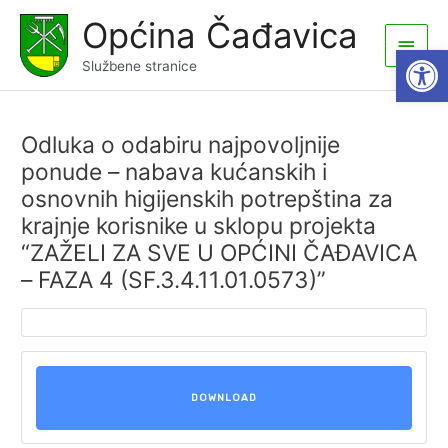
Skip
Općina Čađavica
to
Main
Open
content
Službene stranice
Men
Odluka o odabiru najpovoljnije
ponude – nabava kućanskih i
osnovnih higijenskih potrepština za
krajnje korisnike u sklopu projekta
“ZAŽELI ZA SVE U OPĆINI ČAĐAVICA
– FAZA 4 (SF.3.4.11.01.0573)”
DOWNLOAD