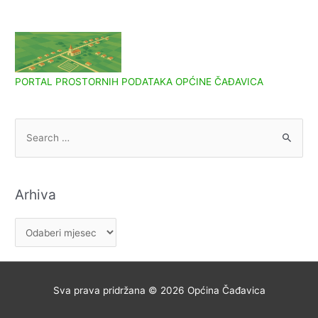
PORTAL PROSTORNIH PODATAKA OPĆINE ČAĐAVICA
S
e
a
r
Arhiva
c
h
A
f
r
o
h
r
i
Sva prava pridržana © 2026
Općina Čađavica
:
v