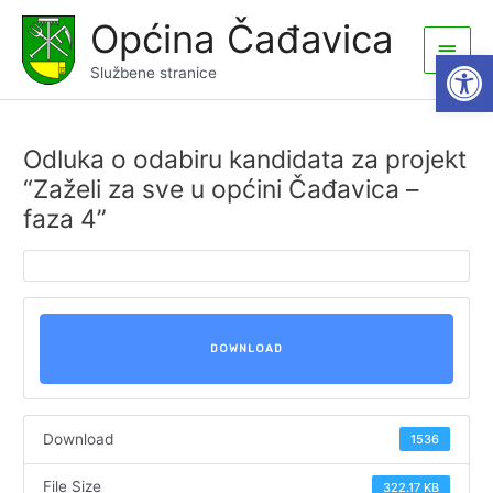
Skip
Općina Čađavica
to
Main
Open
content
Službene stranice
Men
Odluka o odabiru kandidata za projekt
“Zaželi za sve u općini Čađavica –
faza 4”
DOWNLOAD
Download
1536
File Size
322.17 KB