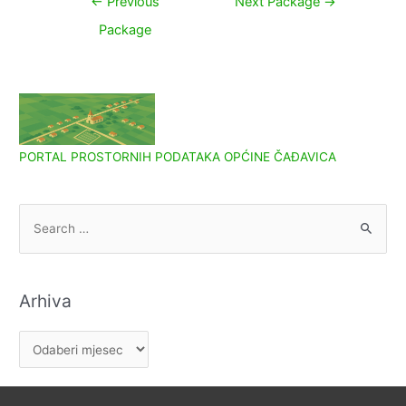
←
Previous
Next Package
→
objava
Package
PORTAL PROSTORNIH PODATAKA OPĆINE ČAĐAVICA
S
e
a
r
Arhiva
c
h
A
f
r
o
h