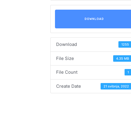
DOWNLOAD
Download
1255
File Size
4.35 MB
File Count
1
Create Date
21 svibnja, 2022
Navigacija