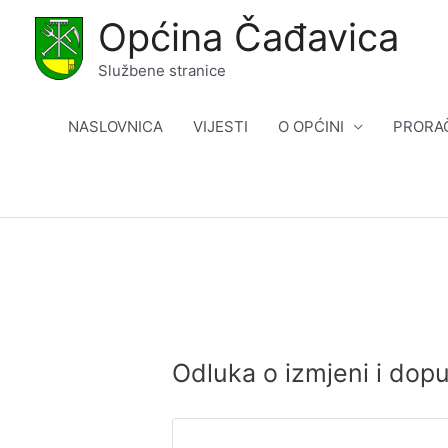
Skip
Općina Čađavica
to
content
Službene stranice
NASLOVNICA
VIJESTI
O OPĆINI
PRORA
Odluka o izmjeni i dop