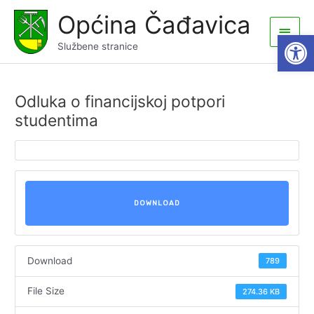
Skip
Općina Čađavica
to
Main
Open
content
Službene stranice
Men
Odluka o financijskoj potpori
studentima
DOWNLOAD
Download
789
File Size
274.36 KB