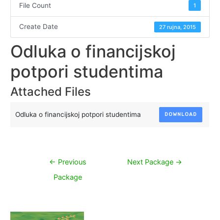
File Count
1
Create Date
27 rujna, 2015
Odluka o financijskoj
potpori studentima
Attached Files
Odluka o financijskoj potpori studentima
DOWNLOAD
Navigacija
←
Previous
Next Package
→
objava
Package