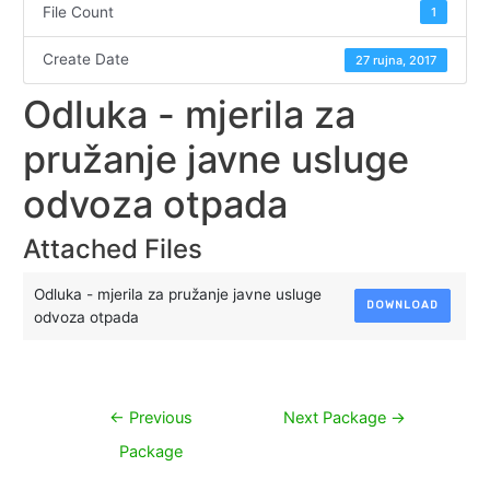
File Count
1
Create Date
27 rujna, 2017
Odluka - mjerila za
pružanje javne usluge
odvoza otpada
Attached Files
Odluka - mjerila za pružanje javne usluge
DOWNLOAD
odvoza otpada
Navigacija
←
Previous
Next Package
→
objava
Package