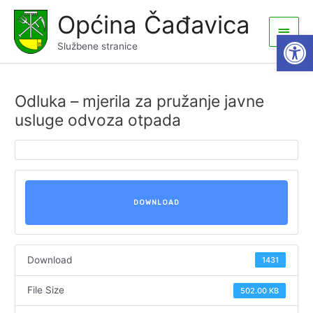
Skip
Općina Čađavica
to
Main
Open
content
Službene stranice
Men
Odluka – mjerila za pružanje javne
usluge odvoza otpada
DOWNLOAD
Download
1431
File Size
502.00 KB