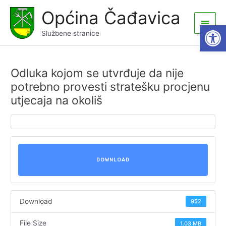
Skip
Općina Čađavica
to
Main
Open
content
Službene stranice
Men
Odluka kojom se utvrđuje da nije
potrebno provesti stratešku procjenu
utjecaja na okoliš
DOWNLOAD
Download
952
File Size
1.03 MB