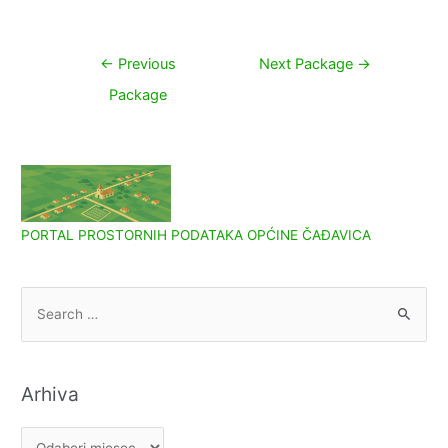
Navigacija
←
Previous
Next Package
→
objava
Package
PORTAL PROSTORNIH PODATAKA OPĆINE ČAĐAVICA
S
e
a
r
Arhiva
c
h
A