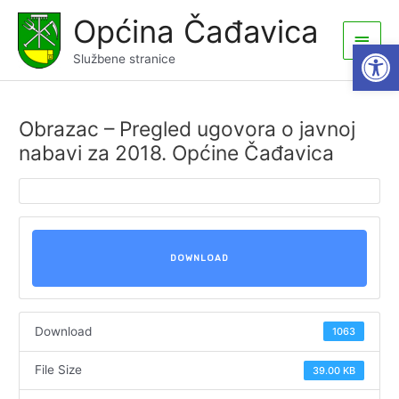
Skip
Općina Čađavica
to
Main
Open
content
Službene stranice
Men
Obrazac – Pregled ugovora o javnoj
nabavi za 2018. Općine Čađavica
DOWNLOAD
Download
1063
File Size
39.00 KB