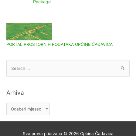
Package
PORTAL PROSTORNIH PODATAKA OPĆINE ČAĐAVICA
S
e
a
r
Arhiva
c
h
A
f
r
o
h
r
i
Sva prava pridržana © 2026
Općina Čađavica