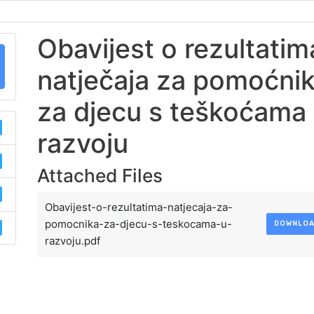
Obavijest o rezultatim
natječaja za pomoćni
za djecu s teškoćama
razvoju
Attached Files
Obavijest-o-rezultatima-natjecaja-za-
pomocnika-za-djecu-s-teskocama-u-
DOWNLO
razvoju.pdf