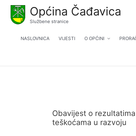
Skip
Općina Čađavica
to
content
Službene stranice
NASLOVNICA
VIJESTI
O OPĆINI
PRORA
Obavijest o rezultatim
teškoćama u razvoju