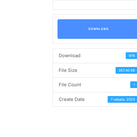
DOWNLOAD
Download
979
File Size
357.40 KB
File Count
1
Create Date
7 veljače, 2023