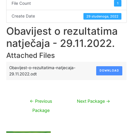
File Count
1
Create Date
29 studenoga, 2022
Obavijest o rezultatima
natječaja - 29.11.2022.
Attached Files
Obavijest-o-rezultatima-natjecaja-
DOWNLOAD
29.11.2022.odt
Navigacija
←
Previous
Next Package
→
objava
Package