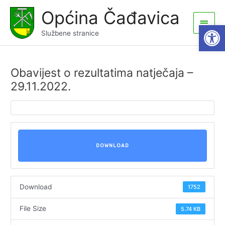
Skip
Općina Čađavica
to
Main
Open
content
Službene stranice
Men
Obavijest o rezultatima natječaja –
29.11.2022.
DOWNLOAD
Download
1752
File Size
5.74 KB