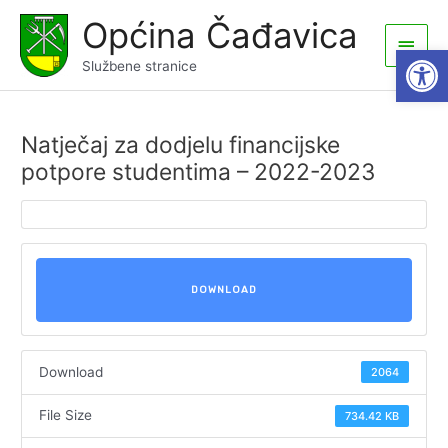
Skip
Općina Čađavica
to
Main
Open
content
Službene stranice
Men
Natječaj za dodjelu financijske
potpore studentima – 2022-2023
DOWNLOAD
Download
2064
File Size
734.42 KB