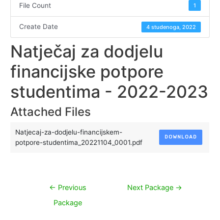
File Count
1
Create Date
4 studenoga, 2022
Natječaj za dodjelu
financijske potpore
studentima - 2022-2023
Attached Files
Natjecaj-za-dodjelu-financijskem-
DOWNLOAD
potpore-studentima_20221104_0001.pdf
Navigacija
←
Previous
Next Package
→
objava
Package