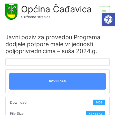
Skip
Općina Čađavica
to
Main
Open
content
Službene stranice
Men
Javni poziv za provedbu Programa
dodjele potpore male vrijednosti
poljoprivrednicima – suša 2024.g.
DOWNLOAD
Download
1402
File Size
437.84 KB