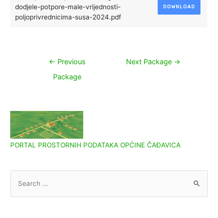
dodjele-potpore-male-vrijednosti-
DOWNLOAD
poljoprivrednicima-susa-2024.pdf
Navigacija
←
Previous
Next Package
→
objava
Package
PORTAL PROSTORNIH PODATAKA OPĆINE ČAĐAVICA
S
e
a
r