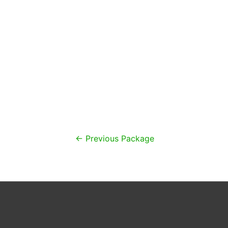
Navigacija
←
Previous Package
objava