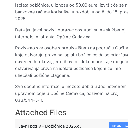
Isplata božićnice, u iznosu od 50,00 eura, izvršit će se 
bankovne račune korisnika, u razdoblju od 8. do 15. pro
2025.
Detaljan javni poziv i obrazac dostupni su na službenoj
internetskoj stranici Općine Čađavica.
Pozivamo sve osobe s prebivalištem na području Općin
koje ostvaruju pravo na isplatu božićnice da se pridržav
navedenih rokova, jer njihovim istekom prestaje moguć
ostvarivanja prava na isplatu božićnice kojom želimo
uljepšati božićne blagdane.
Sve dodatne informacije možete dobiti u Jedinstvenom
upravnom odjelu Općine Čađavica, pozivom na broj
033/544-340.
Attached Files
Javni poziv - Božićnica 2025.g.
DOWNLO