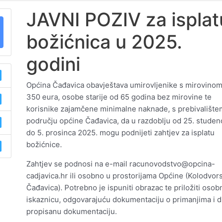
JAVNI POZIV za isplat
božićnica u 2025.
godini
Općina Čađavica obavještava umirovljenike s mirovino
350 eura, osobe starije od 65 godina bez mirovine te
korisnike zajamčene minimalne naknade, s prebivalište
području općine Čađavica, da u razdoblju od 25. stude
do 5. prosinca 2025. mogu podnijeti zahtjev za isplatu
božićnice.
Zahtjev se podnosi na e-mail racunovodstvo@opcina-
cadjavica.hr ili osobno u prostorijama Općine (Kolodvors
Čađavica). Potrebno je ispuniti obrazac te priložiti osob
iskaznicu, odgovarajuću dokumentaciju o primanjima i 
propisanu dokumentaciju.