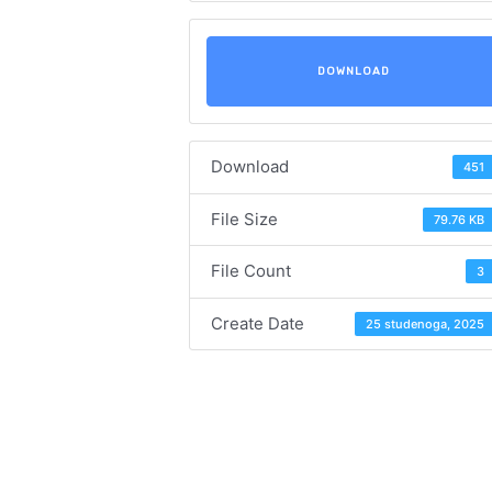
DOWNLOAD
Download
451
File Size
79.76 KB
File Count
3
Create Date
25 studenoga, 2025