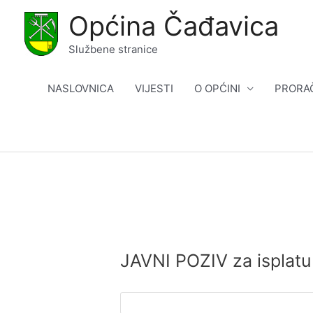
Skip
Općina Čađavica
to
content
Službene stranice
NASLOVNICA
VIJESTI
O OPĆINI
PRORA
JAVNI POZIV za isplatu