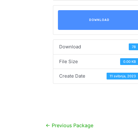
DOWNLOAD
Download
78
File Size
0.00 KB
Create Date
11 svibnja, 2023
Navigacija
←
Previous Package
objava