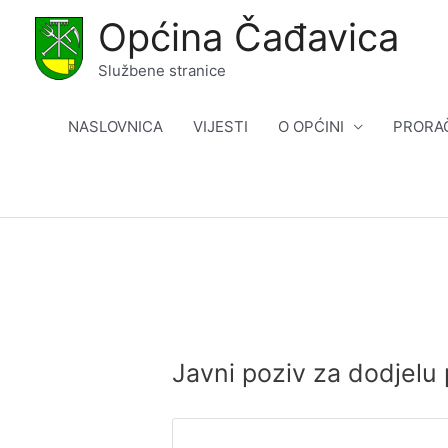
Skip
Općina Čađavica
to
content
Službene stranice
NASLOVNICA
VIJESTI
O OPĆINI
PRORA
Javni poziv za dodjelu 