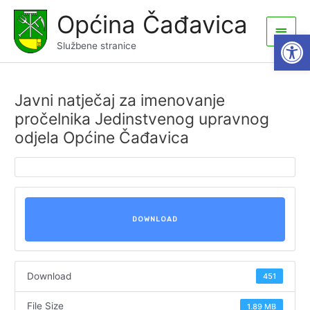
Skip
Općina Čađavica
to
Main
Open
content
Službene stranice
Men
Javni natječaj za imenovanje
pročelnika Jedinstvenog upravnog
odjela Općine Čađavica
DOWNLOAD
Download
451
File Size
1.89 MB