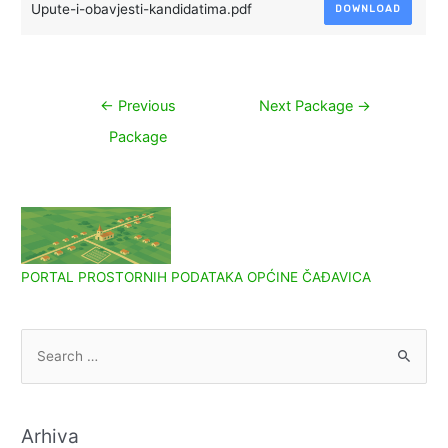
Upute-i-obavjesti-kandidatima.pdf
DOWNLOAD
Navigacija
←
Previous
Next Package
→
objava
Package
PORTAL PROSTORNIH PODATAKA OPĆINE ČAĐAVICA
S
e
a
r
Arhiva