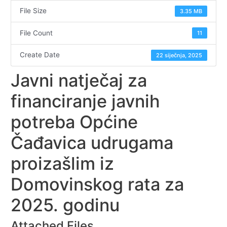
File Size
3.35 MB
File Count
11
Create Date
22 siječnja, 2025
Javni natječaj za
financiranje javnih
potreba Općine
Čađavica udrugama
proizašlim iz
Domovinskog rata za
2025. godinu
Attached Files