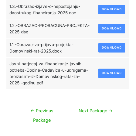
1.3.-Obrazac-izjave-o-nepostojanju-
DOWNLOAD
dvostrukog-financiranja-2025.doc
1.2.-OBRAZAC-PRORACUNA-PROJEKTA-
DOWNLOAD
2025.xlsx
1.1.-Obrazac-za-prijavu-projekta-
DOWNLOAD
Domovinski-rat-2025.docx
Javni-natjecaj-za-financiranje-javnih-
potreba-Opcine-Cadavica-u-udrugama-
DOWNLOAD
proizaslim-iz-Domovinskog-rata-za-
2025.-godinu.pdf
Navigacija
←
Previous
Next Package
→
objava
Package