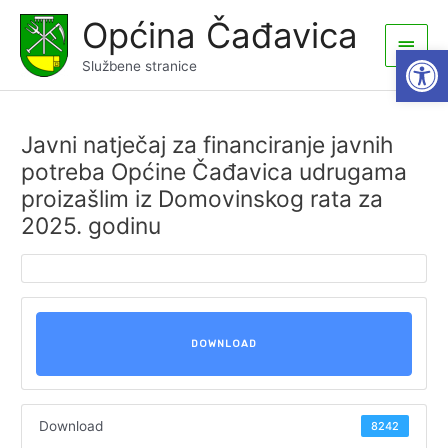
Skip
Općina Čađavica
to
Main
Open
content
Službene stranice
Men
Javni natječaj za financiranje javnih
potreba Općine Čađavica udrugama
proizašlim iz Domovinskog rata za
2025. godinu
DOWNLOAD
Download
8242