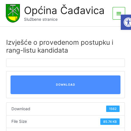
Skip
Općina Čađavica
to
Main
Op
content
Službene stranice
Men
Izvješće o provedenom postupku i
rang-listu kandidata
DOWNLOAD
Download
1562
File Size
85.74 KB