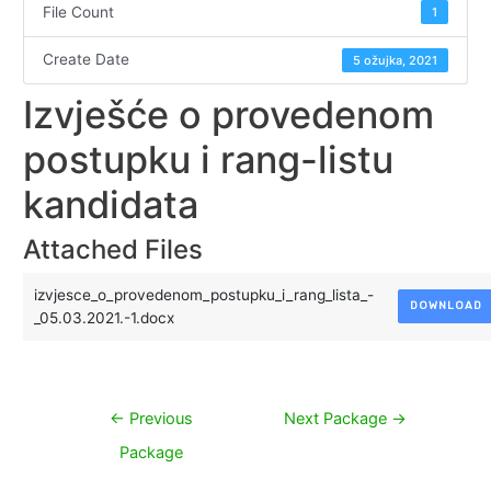
File Count
1
Create Date
5 ožujka, 2021
Izvješće o provedenom
postupku i rang-listu
kandidata
Attached Files
izvjesce_o_provedenom_postupku_i_rang_lista_-
DOWNLOAD
_05.03.2021.-1.docx
Navigacija
←
Previous
Next Package
→
objava
Package