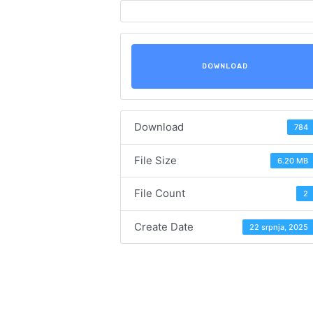
DOWNLOAD
Download
784
File Size
6.20 MB
File Count
2
Create Date
22 srpnja, 2025