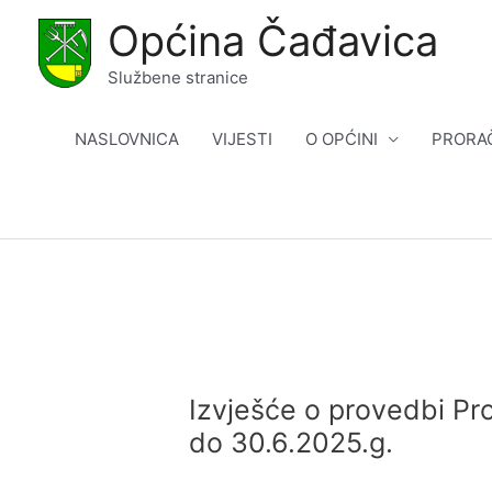
Skip
Općina Čađavica
to
content
Službene stranice
NASLOVNICA
VIJESTI
O OPĆINI
PRORA
Izvješće o provedbi Pr
do 30.6.2025.g.