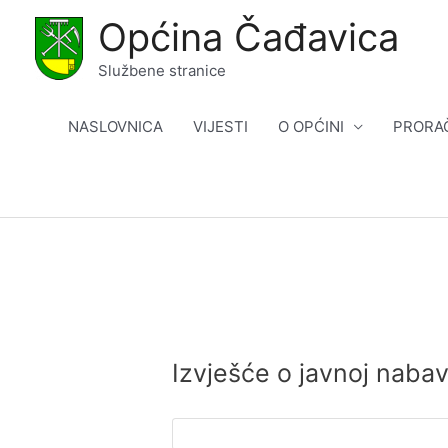
Skip
Općina Čađavica
to
content
Službene stranice
NASLOVNICA
VIJESTI
O OPĆINI
PRORA
Izvješće o javnoj naba