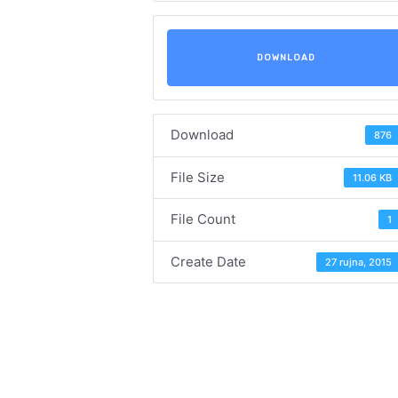
DOWNLOAD
Download
876
File Size
11.06 KB
File Count
1
Create Date
27 rujna, 2015
Navigacija