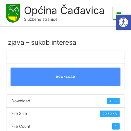
Skip
Općina Čađavica
to
Main
Open
content
Službene stranice
Men
Izjava – sukob interesa
DOWNLOAD
Download
1133
File Size
29.50 KB
File Count
1