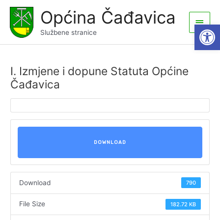
Skip
Općina Čađavica
to
Main
Open
content
Službene stranice
Men
I. Izmjene i dopune Statuta Općine
Čađavica
DOWNLOAD
Download
790
File Size
182.72 KB