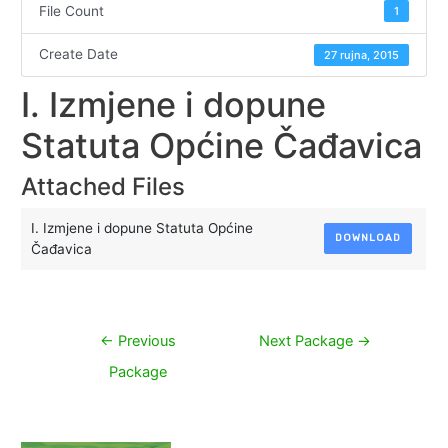
File Count
1
Create Date
27 rujna, 2015
I. Izmjene i dopune
Statuta Općine Čađavica
Attached Files
I. Izmjene i dopune Statuta Općine
DOWNLOAD
Čađavica
Navigacija
←
Previous
Next Package
→
objava
Package