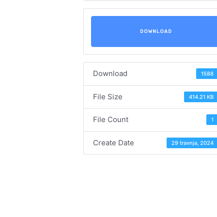
DOWNLOAD
Download
1588
File Size
414.21 KB
File Count
1
Create Date
29 travnja, 2024
Navigacija