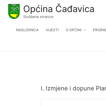
Skip
Općina Čađavica
to
content
Službene stranice
NASLOVNICA
VIJESTI
O OPĆINI
PRORA
I. Izmjene i dopune Pl