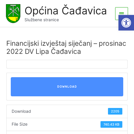
Skip
Općina Čađavica
to
Main
Open
content
Službene stranice
Men
Financijski izvještaj siječanj – prosinac
2022 DV Lipa Čađavica
DOWNLOAD
Download
2205
File Size
740.43 KB