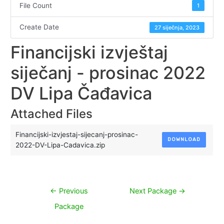
File Count
1
Create Date
27 siječnja, 2023
Financijski izvještaj
siječanj - prosinac 2022
DV Lipa Čađavica
Attached Files
Financijski-izvjestaj-sijecanj-prosinac-
DOWNLOAD
2022-DV-Lipa-Cadavica.zip
Navigacija
←
Previous
Next Package
→
objava
Package