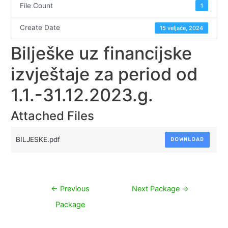
File Count
1
Create Date
15 veljače, 2024
Bilješke uz financijske
izvještaje za period od
1.1.-31.12.2023.g.
Attached Files
BILJESKE.pdf
DOWNLOAD
Navigacija
←
Previous
Next Package
→
objava
Package