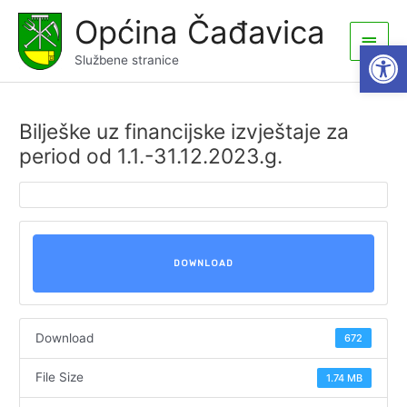
Skip
Općina Čađavica
to
Main
Open
content
Službene stranice
Men
Bilješke uz financijske izvještaje za
period od 1.1.-31.12.2023.g.
DOWNLOAD
Download
672
File Size
1.74 MB