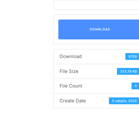
DOWNLOAD
Download
8759
File Size
333.79 KB
File Count
5
Create Date
5 veljače, 2026