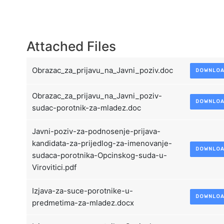
Attached Files
Obrazac_za_prijavu_na_Javni_poziv.doc
DOWNLO
Obrazac_za_prijavu_na_Javni_poziv-
DOWNLO
sudac-porotnik-za-mladez.doc
Javni-poziv-za-podnosenje-prijava-
kandidata-za-prijedlog-za-imenovanje-
DOWNLO
sudaca-porotnika-Opcinskog-suda-u-
Virovitici.pdf
Izjava-za-suce-porotnike-u-
DOWNLO
predmetima-za-mladez.docx