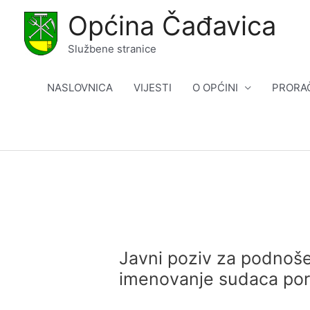
Skip
Općina Čađavica
to
content
Službene stranice
NASLOVNICA
VIJESTI
O OPĆINI
PRORA
Javni poziv za podnošen
imenovanje sudaca poro