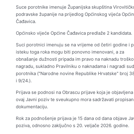
Suce porotnike imenuje Županijska skupština Virovitičk
podravske županije na prijedlog Općinskog vijeća Opći
Čađavica.
Općinsko vijeće Općine Čađavica predlaže 2 kandidata.
Suci porotnici imenuju se na vrijeme od četiri godine i 
isteku toga roka mogu biti ponovno imenovani, a za
obnašanje dužnosti pripada im pravo na naknadu troško
nagradu, sukladno Pravilniku o naknadama i nagradi su
porotnika ("Narodne novine Republike Hrvatske" broj 38
i 9/24.).
Prijava se podnosi na Obrascu prijave koja je objavljena
ovaj Javni poziv te sveukupno mora sadržavati propisa
dokumentaciju.
Rok za podnošenje prijava je 15 dana od dana objave J
poziva, odnosno zaključno s 20. veljače 2026. godine.