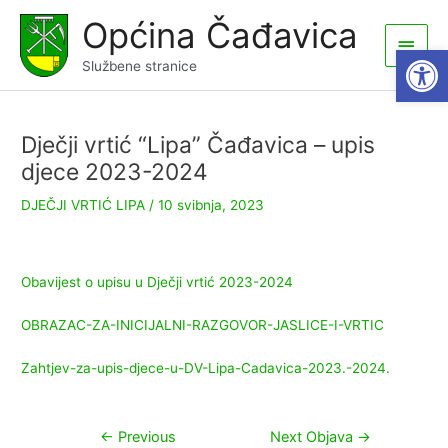
Skip
Općina Čađavica
to
Main
Open
content
Službene stranice
Men
Dječji vrtić “Lipa” Čađavica – upis
djece 2023-2024
DJEČJI VRTIĆ LIPA
/
10 svibnja, 2023
Obavijest o upisu u Dječji vrtić 2023-2024
OBRAZAC-ZA-INICIJALNI-RAZGOVOR-JASLICE-I-VRTIC
Zahtjev-za-upis-djece-u-DV-Lipa-Cadavica-2023.-2024.
Navigacija
←
Previous
Next Objava
→