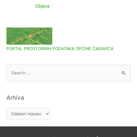
objava
Objava
PORTAL PROSTORNIH PODATAKA OPĆINE ČAĐAVICA
S
e
a
r
Arhiva
c
h
A
f
r
o
h
r
i